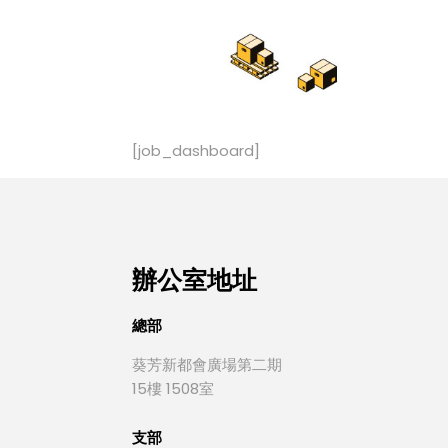
[job_dashboard]
辦公室地址
總部
葵芳新都會廣場第二期
15樓 1508室
支部